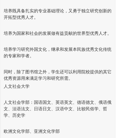
培养既具备扎实的专业基础理论，又勇于独立研究创新的
开拓型优秀人才。
培养为国家和社会的发展做有益贡献的世界型优秀人才。
培养学习研究外国文化，继承和发展本民族优秀文化传统
的专家和学者。
同时，除了图书馆之外，学生还可以利用院校提供的其它
优秀资源用来满足学习和研究所需。
人文社会大学
深圳国外文凭服务网
联系人：张老师
人文社会学部：国语国文、英语英文、德语德文、俄语俄
联系QQ：284788878
文、法语法文、日语日文、汉语中文、比较民俗学、哲
学、历史学
办理微信: 284788878
地址: 地址：广东省、深圳市、南山区
欧洲文化学部、亚洲文化学部
白石洲西区B16栋