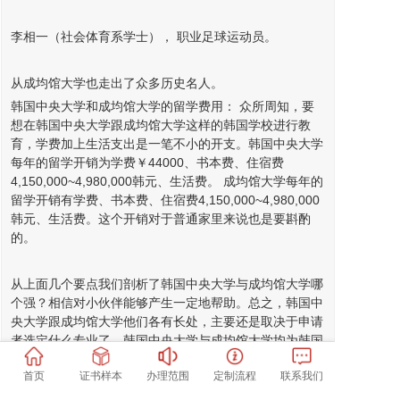
李相一（社会体育系学士）， 职业足球运动员。
从成均馆大学也走出了众多历史名人。
韩国中央大学和成均馆大学的留学费用： 众所周知，要
想在韩国中央大学跟成均馆大学这样的韩国学校进行教
育，学费加上生活支出是一笔不小的开支。韩国中央大学
每年的留学开销为学费￥44000、书本费、住宿费
4,150,000~4,980,000韩元、生活费。 成均馆大学每年的
留学开销有学费、书本费、住宿费4,150,000~4,980,000
韩元、生活费。这个开销对于普通家里来说也是要斟酌
的。
从上面几个要点我们剖析了韩国中央大学与成均馆大学哪
个强？相信对小伙伴能够产生一定地帮助。总之，韩国中
央大学跟成均馆大学他们各有长处，主要还是取决于申请
者选定什么专业了。韩国中央大学与成均馆大学均为韩国
顶尖大学，韩国中央大学和成均馆大学哪个值得上，需要
首页
证书样本
办理范围
定制流程
联系我们
小伙伴依据喜好和家庭财务情况等因素综合进行考虑了。