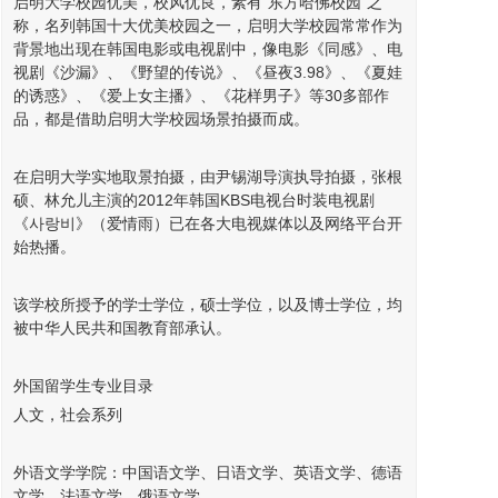
启明大学校园优美，校风优良，素有“东方哈佛校园”之
称，名列韩国十大优美校园之一，启明大学校园常常作为
背景地出现在韩国电影或电视剧中，像电影《同感》、电
视剧《沙漏》、《野望的传说》、《昼夜3.98》、《夏娃
的诱惑》、《爱上女主播》、《花样男子》等30多部作
品，都是借助启明大学校园场景拍摄而成。
在启明大学实地取景拍摄，由尹锡湖导演执导拍摄，张根
硕、林允儿主演的2012年韩国KBS电视台时装电视剧
《사랑비》（爱情雨）已在各大电视媒体以及网络平台开
始热播。
该学校所授予的学士学位，硕士学位，以及博士学位，均
被中华人民共和国教育部承认。
外国留学生专业目录
人文，社会系列
外语文学学院：中国语文学、日语文学、英语文学、德语
文学、法语文学、俄语文学