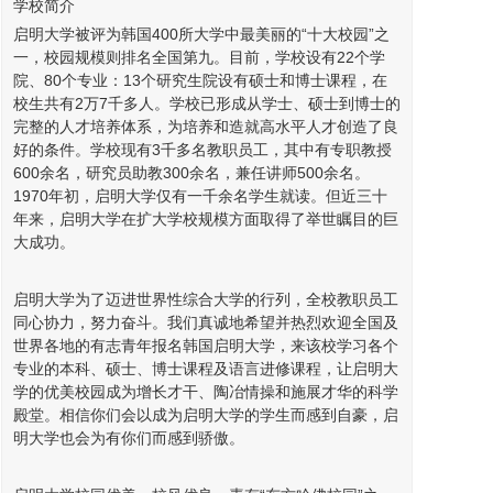
学校简介
启明大学被评为韩国400所大学中最美丽的“十大校园”之
一，校园规模则排名全国第九。目前，学校设有22个学
院、80个专业：13个研究生院设有硕士和博士课程，在
校生共有2万7千多人。学校已形成从学士、硕士到博士的
完整的人才培养体系，为培养和造就高水平人才创造了良
好的条件。学校现有3千多名教职员工，其中有专职教授
600余名，研究员助教300余名，兼任讲师500余名。
1970年初，启明大学仅有一千余名学生就读。但近三十
年来，启明大学在扩大学校规模方面取得了举世瞩目的巨
大成功。
启明大学为了迈进世界性综合大学的行列，全校教职员工
同心协力，努力奋斗。我们真诚地希望并热烈欢迎全国及
世界各地的有志青年报名韩国启明大学，来该校学习各个
专业的本科、硕士、博士课程及语言进修课程，让启明大
学的优美校园成为增长才干、陶冶情操和施展才华的科学
殿堂。相信你们会以成为启明大学的学生而感到自豪，启
明大学也会为有你们而感到骄傲。